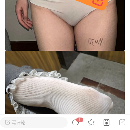
Dsisley女
曲奇小饼干
邻家小姐姐
海航在飞空姐
1
写评论