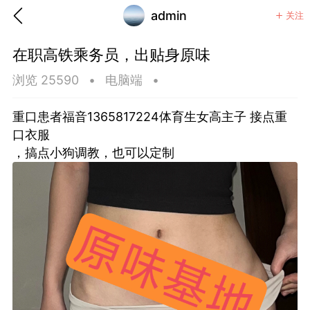
admin
关注
在职高铁乘务员，出贴身原味
浏览 25590
•
电脑端
•
重口患者福音1365817224体育生女高主子 接点重
口衣服
，搞点小狗调教，也可以定制
香味”的小姐
大二女生囡囡