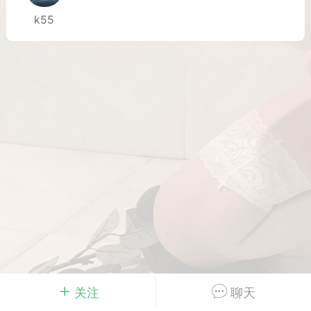
k55
Dsisley女
曲奇小饼干
邻家小姐姐
海航在飞空姐
关注
聊天