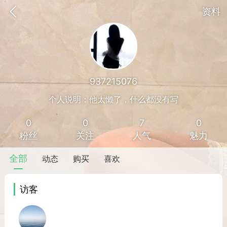
资料
937215076
个人说明：他太懒了，什么都没有写
0
0
7
0
粉丝
关注
人气
魅力
全部
动态
购买
喜欢
访客
香味”的小姐
大二女生囡囡